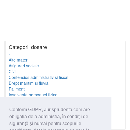
Categorii dosare
-
Alte materii
Asigurari sociale
Civil
Contencios administrativ si fiscal
Drept maritim si fluvial
Faliment
Insolventa persoanei fizice
Litigii cu profesionistii
Litigii de munca
Conform GDPR, Jurisprudenta.com are
Minori si familie
obligaţia de a administra, în condiţii de
Penal
Proprietate Intelectuala
siguranţă şi numai pentru scopurile