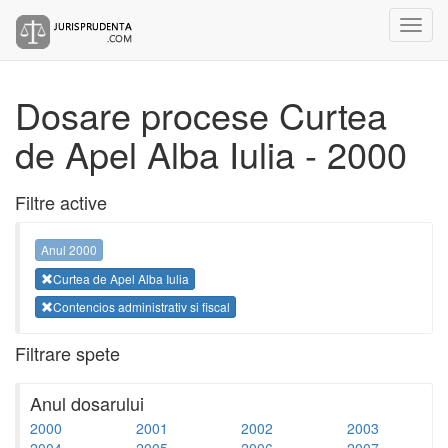
Dosare procese Curtea
de Apel Alba Iulia - 2000
Filtre active
Anul 2000
Curtea de Apel Alba Iulia
Contencios administrativ si fiscal
Filtrare spete
Anul dosarului
2000
2001
2002
2003
2004
2005
2006
2007