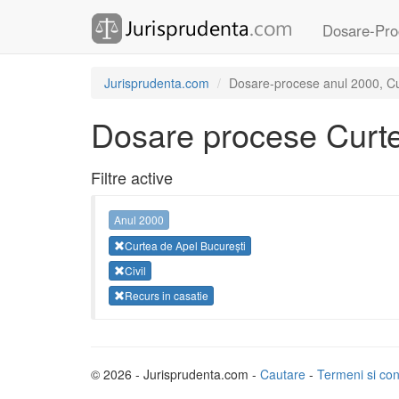
Dosare-Pro
Jurisprudenta.com
Dosare-procese anul 2000, Curt
Dosare procese Curte
Filtre active
Anul 2000
Curtea de Apel București
Civil
Recurs in casatie
© 2026 - Jurisprudenta.com -
Cautare
-
Termeni si cond