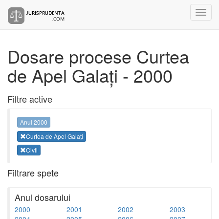
Dosare procese Curtea
de Apel Galați - 2000
Filtre active
Anul 2000
Curtea de Apel Galați
Civil
Filtrare spete
Anul dosarului
2000
2001
2002
2003
2004
2005
2006
2007