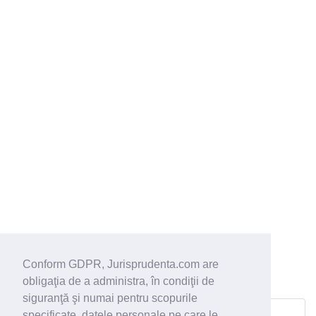
Conform GDPR, Jurisprudenta.com are
obligaţia de a administra, în condiţii de
siguranţă şi numai pentru scopurile
Dosar 5/121/1999 din 15.10.1999
specificate, datele personale pe care le