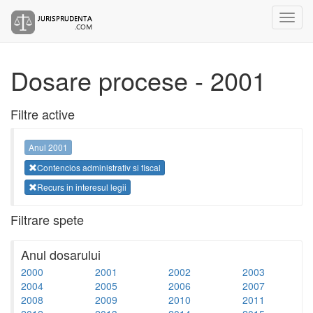
Dosare procese - 2001
Filtre active
Anul 2001
Contencios administrativ si fiscal
Recurs in interesul legii
Filtrare spete
Anul dosarului
2000
2001
2002
2003
2004
2005
2006
2007
2008
2009
2010
2011