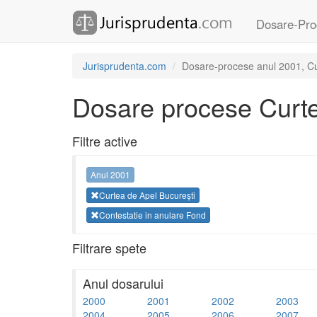
Dosare-Pro
Jurisprudenta.com
Dosare-procese anul 2001, Cur
Dosare procese Curte
Filtre active
Anul 2001
Curtea de Apel București
Contestatie in anulare Fond
Filtrare spete
Anul dosarului
2000
2001
2002
2003
2004
2005
2006
2007