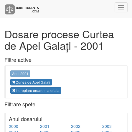
Dosare procese Curtea
de Apel Galați - 2001
Filtre active
Anul 2001
Curtea de Apel Galați
Indreptare eroare materiala
Filtrare spete
Anul dosarului
2000
2001
2002
2003
2004
2005
2006
2007