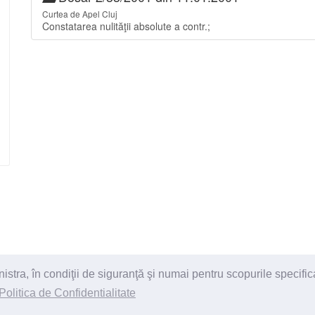
Curtea de Apel Cluj
Constatarea nulităţii absolute a contr.;
ra, în condiţii de siguranţă şi numai pentru scopurile specific
itii
Politica de Confidentialitate