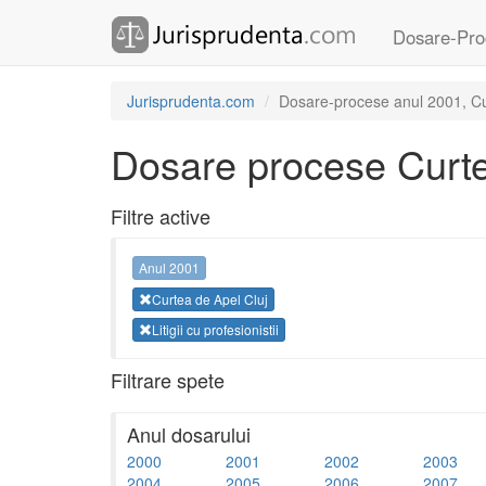
Dosare-Pro
Jurisprudenta.com
Dosare-procese anul 2001, Curte
Dosare procese Curte
Filtre active
Anul 2001
Curtea de Apel Cluj
Litigii cu profesionistii
Filtrare spete
Anul dosarului
2000
2001
2002
2003
2004
2005
2006
2007