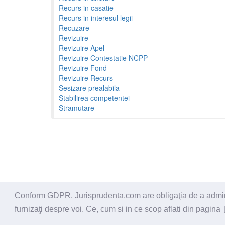
Recurs in casatie
Recurs in interesul legii
Recuzare
Revizuire
Revizuire Apel
Revizuire Contestatie NCPP
Revizuire Fond
Revizuire Recurs
Sesizare prealabila
Stabilirea competentei
Stramutare
Conform GDPR, Jurisprudenta.com are obligaţia de a administ
© 2026 - Jurisprudenta.com -
Cautare
-
Termeni si cond
furnizaţi despre voi. Ce, cum si in ce scop aflati din pagina