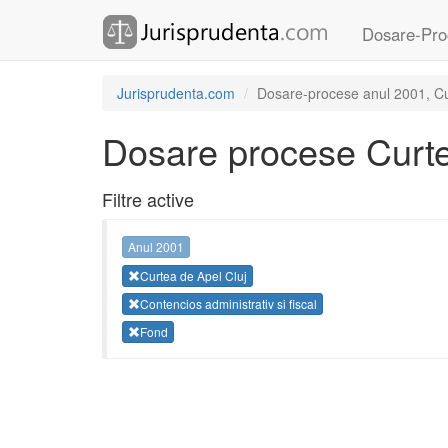
Dosare-Pro
Jurisprudenta.com
Dosare-procese anul 2001, Curt
Dosare procese Curte
Filtre active
Anul 2001
Curtea de Apel Cluj
Contencios administrativ si fiscal
Fond