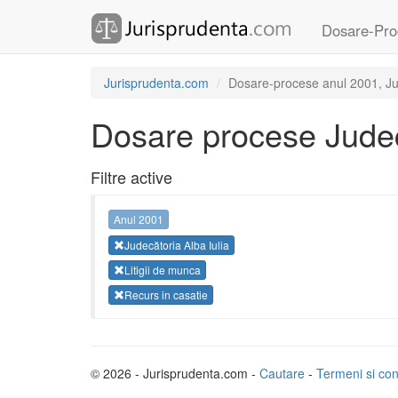
Dosare-Pro
Jurisprudenta.com
Dosare-procese anul 2001, Jude
Dosare procese Judecă
Filtre active
Anul 2001
Judecătoria Alba Iulia
Litigii de munca
Recurs in casatie
© 2026 - Jurisprudenta.com -
Cautare
-
Termeni si cond