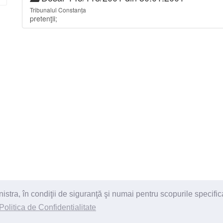
Tribunalul Constanța
pretenţii;
ra, în condiţii de siguranţă şi numai pentru scopurile specific
itii
Politica de Confidentialitate