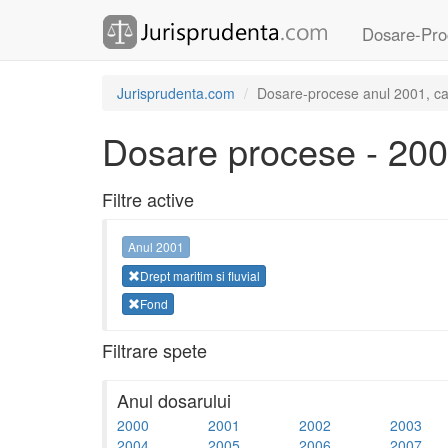
Dosare-Pro
Jurisprudenta.com
Dosare-procese anul 2001, cate
Dosare procese - 20
Filtre active
Anul 2001
Drept maritim si fluvial
Fond
Filtrare spete
Anul dosarului
2000
2001
2002
2003
2004
2005
2006
2007