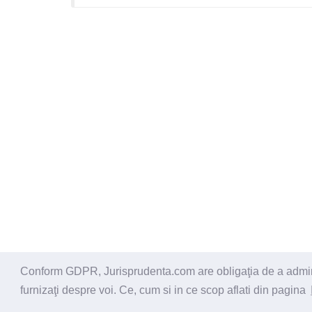
Conform GDPR, Jurisprudenta.com are obligaţia de a administ
© 2026 - Jurisprudenta.com -
Cautare
-
Termeni si cond
furnizaţi despre voi. Ce, cum si in ce scop aflati din pagina