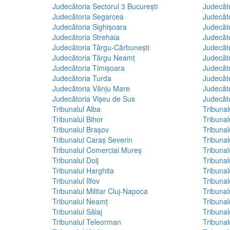
Judecătoria Sectorul 3 București
Judecăto
Judecătoria Segarcea
Judecăt
Judecătoria Sighișoara
Judecăto
Judecătoria Strehaia
Judecăt
Judecătoria Târgu-Cărbunești
Judecăto
Judecătoria Târgu Neamț
Judecăt
Judecătoria Timișoara
Judecăto
Judecătoria Turda
Judecăt
Judecătoria Vânju Mare
Judecăto
Judecătoria Vișeu de Sus
Judecăt
Tribunalul Alba
Tribunal
Tribunalul Bihor
Tribunal
Tribunalul Brașov
Tribunal
Tribunalul Caraș Severin
Tribunal
Tribunalul Comercial Mureș
Tribunal
Tribunalul Dolj
Tribunal
Tribunalul Harghita
Tribuna
Tribunalul Ilfov
Tribuna
Tribunalul Militar Cluj-Napoca
Tribunalu
Tribunalul Neamț
Tribunal
Tribunalul Sălaj
Tribunal
Tribunalul Teleorman
Tribunal