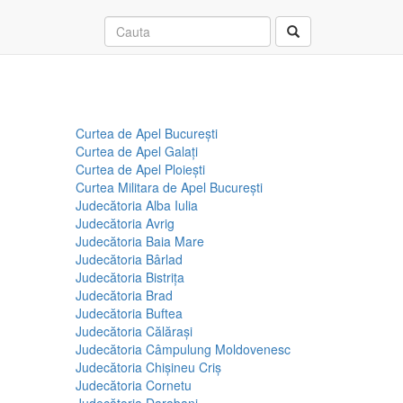
Curtea de Apel București
Curtea de Apel Galați
Curtea de Apel Ploiești
Curtea Militara de Apel București
Judecătoria Alba Iulia
Judecătoria Avrig
Judecătoria Baia Mare
Judecătoria Bârlad
Judecătoria Bistrița
Judecătoria Brad
Judecătoria Buftea
Judecătoria Călărași
Judecătoria Câmpulung Moldovenesc
Judecătoria Chișineu Criș
Judecătoria Cornetu