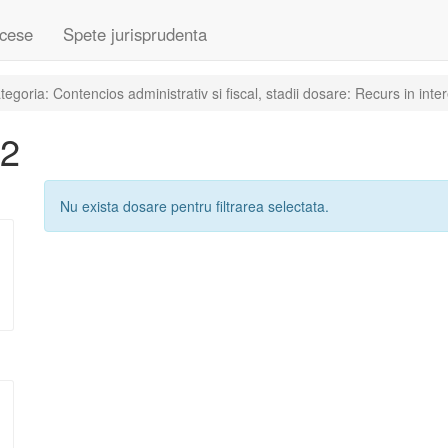
cese
Spete jurisprudenta
oria: Contencios administrativ si fiscal, stadii dosare: Recurs in intere
02
Nu exista dosare pentru filtrarea selectata.