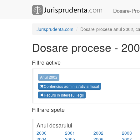
Dosare-Pro
Jurisprudenta.com
Dosare-procese anul 2002, categ
Dosare procese - 20
Filtre active
Anul 2002
Contencios administrativ si fiscal
Recurs in interesul legii
Filtrare spete
Anul dosarului
2000
2001
2002
2003
2004
2005
2006
2007