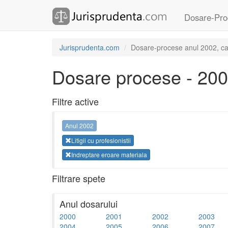
Dosare-Pro
Jurisprudenta.com
Dosare-procese anul 2002, categ
Dosare procese - 20
Filtre active
Anul 2002
Litigii cu profesionistii
Indreptare eroare materiala
Filtrare spete
Anul dosarului
2000
2001
2002
2003
2004
2005
2006
2007