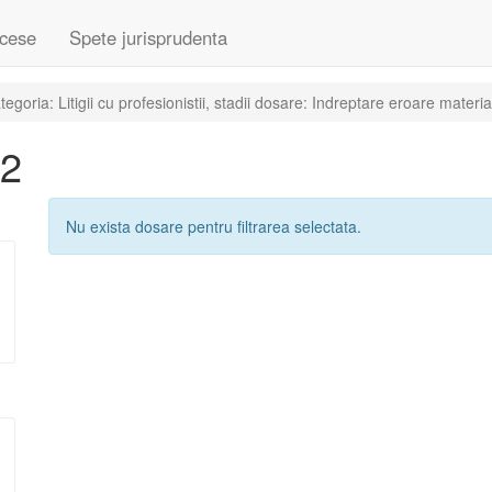
cese
Spete jurisprudenta
oria: Litigii cu profesionistii, stadii dosare: Indreptare eroare materia
02
Nu exista dosare pentru filtrarea selectata.