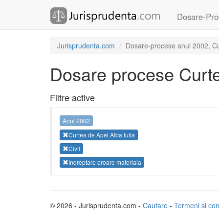
Dosare-Pro
Jurisprudenta.com
Dosare-procese anul 2002, Curt
Dosare procese Curtea
Filtre active
Anul 2002
Curtea de Apel Alba Iulia
Civil
Indreptare eroare materiala
© 2026 - Jurisprudenta.com -
Cautare
-
Termeni si cond