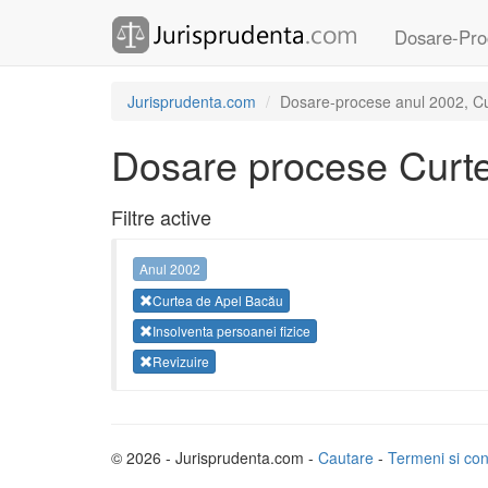
Dosare-Pro
Jurisprudenta.com
Dosare-procese anul 2002, Cur
Dosare procese Curt
Filtre active
Anul 2002
Curtea de Apel Bacău
Insolventa persoanei fizice
Revizuire
© 2026 - Jurisprudenta.com -
Cautare
-
Termeni si cond