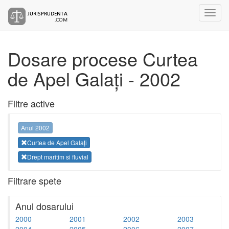
Dosare procese Curtea
de Apel Galați - 2002
Filtre active
Anul 2002
Curtea de Apel Galați
Drept maritim si fluvial
Filtrare spete
Anul dosarului
2000
2001
2002
2003
2004
2005
2006
2007