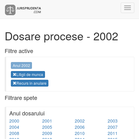
Dosare procese - 2002
Filtre active
Anul 2002
Litigii de munca
Recurs in anulare
Filtrare spete
Anul dosarului
2000
2001
2002
2003
2004
2005
2006
2007
2008
2009
2010
2011