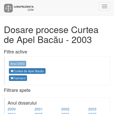
Dosare procese Curtea
de Apel Bacău - 2003
Filtre active
Anul 2003
Curtea de Apel Bacău
Faliment
Filtrare spete
Anul dosarului
2000
2001
2002
2003
2004
2005
2006
2007