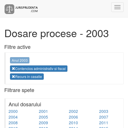
Dosare procese - 2003
Filtre active
Anul 2003
Contencios administrativ si fiscal
Recurs in casatie
Filtrare spete
Anul dosarului
2000
2001
2002
2003
2004
2005
2006
2007
2008
2009
2010
2011