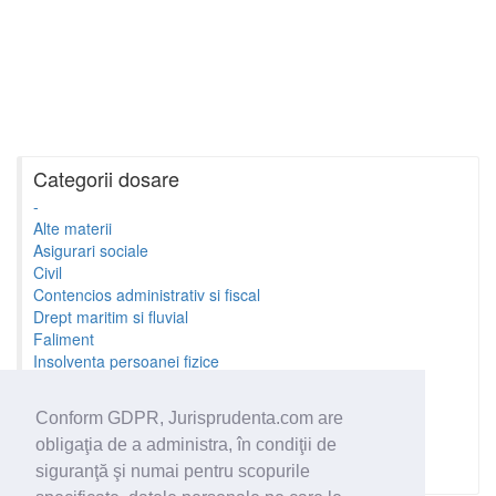
Categorii dosare
-
Alte materii
Asigurari sociale
Civil
Contencios administrativ si fiscal
Drept maritim si fluvial
Faliment
Insolventa persoanei fizice
Litigii cu profesionistii
Litigii de munca
Conform GDPR, Jurisprudenta.com are
Minori si familie
obligaţia de a administra, în condiţii de
Penal
Proprietate Intelectuala
siguranţă şi numai pentru scopurile