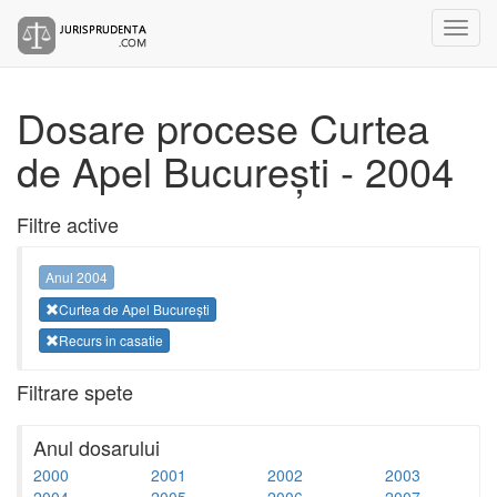
Dosare procese Curtea
de Apel București - 2004
Filtre active
Anul 2004
Curtea de Apel București
Recurs in casatie
Filtrare spete
Anul dosarului
2000
2001
2002
2003
2004
2005
2006
2007