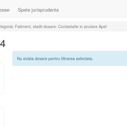
cese
Spete jurisprudenta
egoria: Faliment, stadii dosare: Contestatie in anulare Apel
04
Nu exista dosare pentru filtrarea selectata.