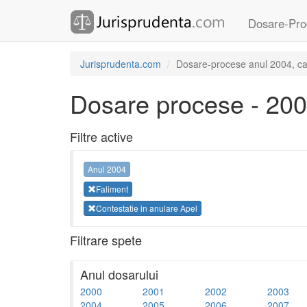
Dosare-Pro
Jurisprudenta.com
Dosare-procese anul 2004, cat
Dosare procese - 20
Filtre active
Anul 2004
Faliment
Contestatie in anulare Apel
Filtrare spete
Anul dosarului
2000
2001
2002
2003
2004
2005
2006
2007