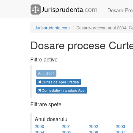
Dosare-Pro
Jurisprudenta.com
Dosare-procese anul 2004, Cur
Dosare procese Curt
Filtre active
Anul 2004
Curtea de Apel Oradea
Contestatie in anulare Apel
Filtrare spete
Anul dosarului
2000
2001
2002
2003
2004
2005
2006
2007