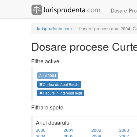
Dosare-Pro
Jurisprudenta.com
Dosare-procese anul 2004, Curt
Dosare procese Curt
Filtre active
Anul 2004
Curtea de Apel Bacău
Recurs in interesul legii
Filtrare spete
Anul dosarului
2000
2001
2002
2003
2004
2005
2006
2007