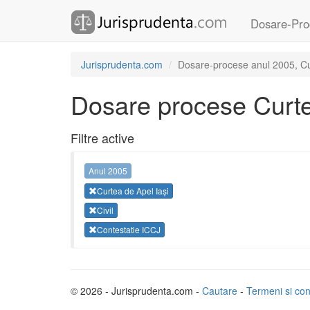
Dosare-Pro
Jurisprudenta.com
Dosare-procese anul 2005, Curt
Dosare procese Curte
Filtre active
Anul 2005
Curtea de Apel Iași
Civil
Contestatie ICCJ
© 2026 - Jurisprudenta.com -
Cautare
-
Termeni si cond