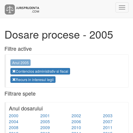
Dosare procese - 2005
Filtre active
Anul 2005
Contencios administrativ si fiscal
Recurs in interesul legii
Filtrare spete
Anul dosarului
2000
2001
2002
2003
2004
2005
2006
2007
2008
2009
2010
2011