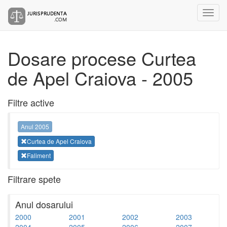
Dosare procese Curtea
de Apel Craiova - 2005
Filtre active
Anul 2005
Curtea de Apel Craiova
Faliment
Filtrare spete
Anul dosarului
2000
2001
2002
2003
2004
2005
2006
2007