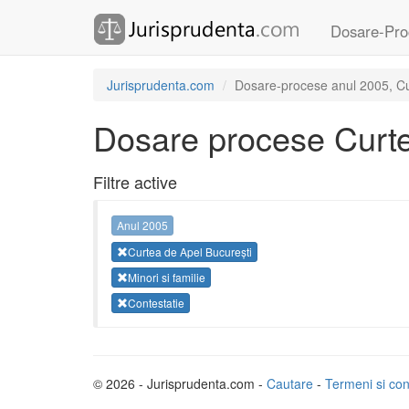
Dosare-Pro
Jurisprudenta.com
Dosare-procese anul 2005, Curt
Dosare procese Curte
Filtre active
Anul 2005
Curtea de Apel București
Minori si familie
Contestatie
© 2026 - Jurisprudenta.com -
Cautare
-
Termeni si cond