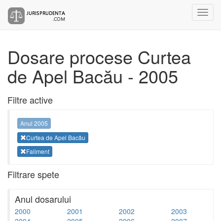
Dosare procese Curtea
de Apel Bacău - 2005
Filtre active
Anul 2005
Curtea de Apel Bacău
Faliment
Filtrare spete
Anul dosarului
2000
2001
2002
2003
2004
2005
2006
2007