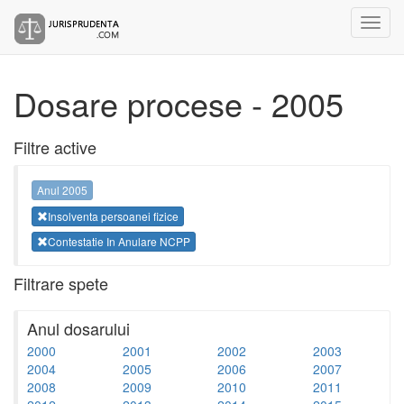
Dosare procese - 2005
Filtre active
Anul 2005
Insolventa persoanei fizice
Contestatie In Anulare NCPP
Filtrare spete
Anul dosarului
2000
2001
2002
2003
2004
2005
2006
2007
2008
2009
2010
2011