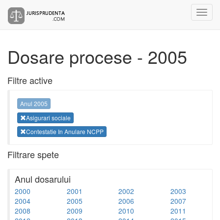
Dosare procese - 2005
Filtre active
Anul 2005
Asigurari sociale
Contestatie In Anulare NCPP
Filtrare spete
Anul dosarului
2000
2001
2002
2003
2004
2005
2006
2007
2008
2009
2010
2011