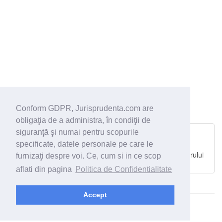
Conform GDPR, Jurisprudenta.com are
obligaţia de a administra, în condiţii de
Dosar 1799/35/2006 din 05.06.2006
siguranţă şi numai pentru scopurile
specificate, datele personale pe care le
Curtea de Apel Oradea
plângere împotriva rezoluţiilor sau ordonanţelor procurorului
furnizaţi despre voi. Ce, cum si in ce scop
de netrimitere în judecată (art.278 ind.1 C.p.p.);
aflati din pagina
Politica de Confidentialitate
Accept
© 2026 - Jurisprudenta.com -
Cautare
-
Termeni si conditii