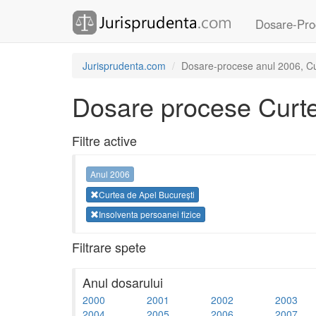
Dosare-Pro
Jurisprudenta.com
Dosare-procese anul 2006, Cur
Dosare procese Curte
Filtre active
Anul 2006
Curtea de Apel București
Insolventa persoanei fizice
Filtrare spete
Anul dosarului
2000
2001
2002
2003
2004
2005
2006
2007