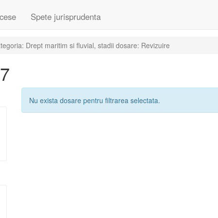
cese
Spete jurisprudenta
goria: Drept maritim si fluvial, stadii dosare: Revizuire
07
Nu exista dosare pentru filtrarea selectata.