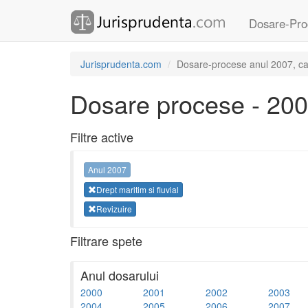
Dosare-Pro
Jurisprudenta.com
Dosare-procese anul 2007, cate
Dosare procese - 20
Filtre active
Anul 2007
Drept maritim si fluvial
Revizuire
Filtrare spete
Anul dosarului
2000
2001
2002
2003
2004
2005
2006
2007