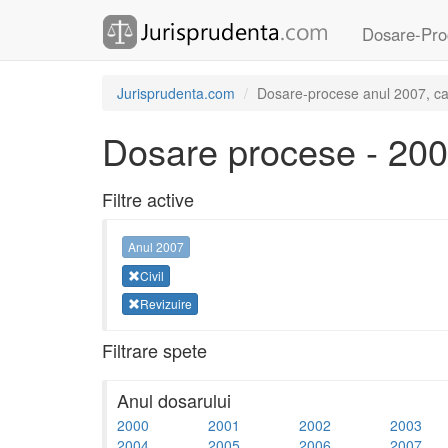
Dosare-Pro
Jurisprudenta.com
Dosare-procese anul 2007, cate
Dosare procese - 20
Filtre active
Anul 2007
Civil
Revizuire
Filtrare spete
Anul dosarului
2000
2001
2002
2003
2004
2005
2006
2007