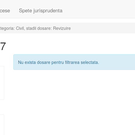
cese
Spete jurisprudenta
goria: Civil, stadii dosare: Revizuire
07
Nu exista dosare pentru filtrarea selectata.