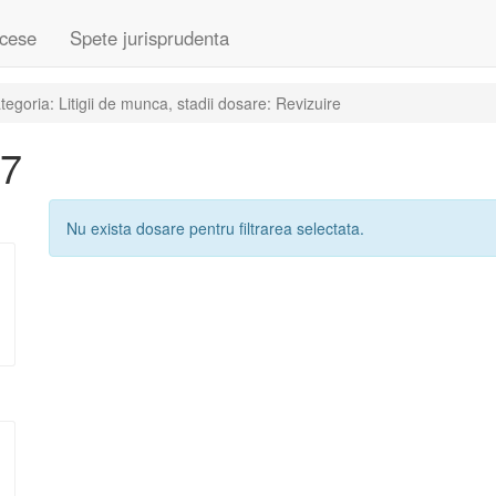
cese
Spete jurisprudenta
goria: Litigii de munca, stadii dosare: Revizuire
07
Nu exista dosare pentru filtrarea selectata.