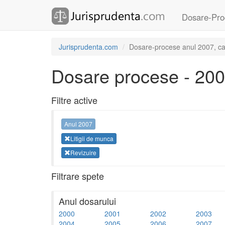
Dosare-Pro
Jurisprudenta.com
Dosare-procese anul 2007, cate
Dosare procese - 20
Filtre active
Anul 2007
Litigii de munca
Revizuire
Filtrare spete
Anul dosarului
2000
2001
2002
2003
2004
2005
2006
2007