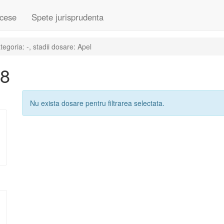
cese
Spete jurisprudenta
goria: -, stadii dosare: Apel
08
Nu exista dosare pentru filtrarea selectata.