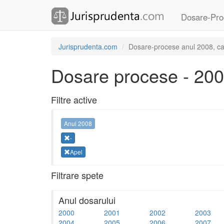
Dosare-Pro
Jurisprudenta.com
Dosare-procese anul 2008, cate
Dosare procese - 20
Filtre active
Anul 2008
-
Apel
Filtrare spete
Anul dosarului
2000
2001
2002
2003
2004
2005
2006
2007