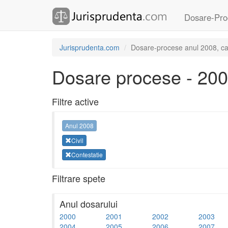
Dosare-Pro
Jurisprudenta.com
Dosare-procese anul 2008, cate
Dosare procese - 20
Filtre active
Anul 2008
Civil
Contestatie
Filtrare spete
Anul dosarului
2000
2001
2002
2003
2004
2005
2006
2007