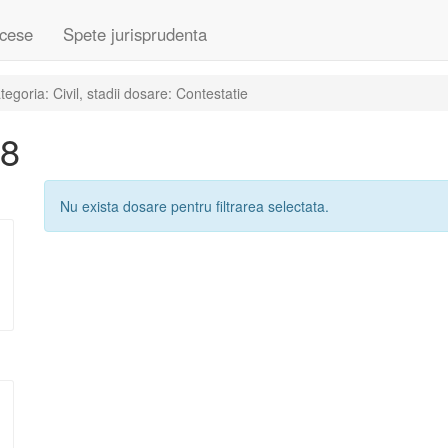
cese
Spete jurisprudenta
goria: Civil, stadii dosare: Contestatie
08
Nu exista dosare pentru filtrarea selectata.