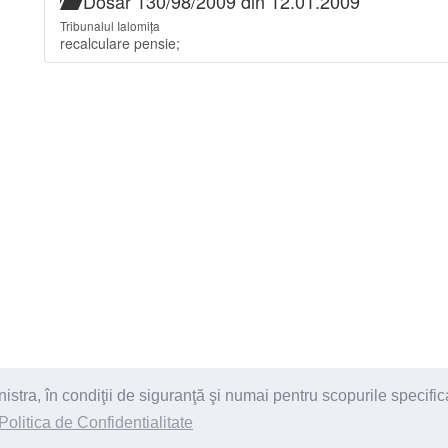
Dosar 130/98/2009 din 12.01.2009
Tribunalul Ialomița
recalculare pensie;
ra, în condiţii de siguranţă şi numai pentru scopurile specific
itii
Politica de Confidentialitate