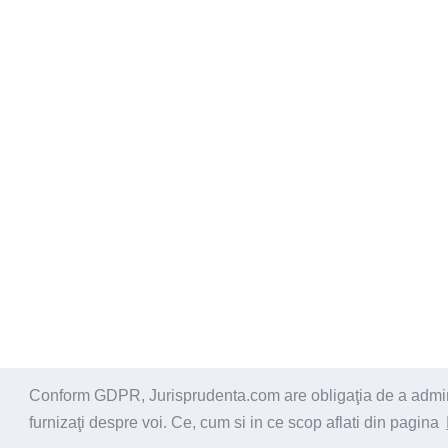
Conform GDPR, Jurisprudenta.com are obligaţia de a administ
© 2026 - Jurisprudenta.com -
Cautare
-
Termeni si cond
furnizaţi despre voi. Ce, cum si in ce scop aflati din pagina