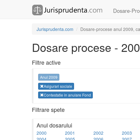
Dosare-Pro
Jurisprudenta.com
Dosare-procese anul 2009, cate
Dosare procese - 20
Filtre active
Anul 2009
Asigurari sociale
Contestatie in anulare Fond
Filtrare spete
Anul dosarului
2000
2001
2002
2003
2004
2005
2006
2007