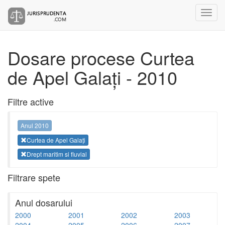
Dosare procese Curtea
de Apel Galați - 2010
Filtre active
Anul 2010
Curtea de Apel Galați
Drept maritim si fluvial
Filtrare spete
Anul dosarului
2000
2001
2002
2003
2004
2005
2006
2007