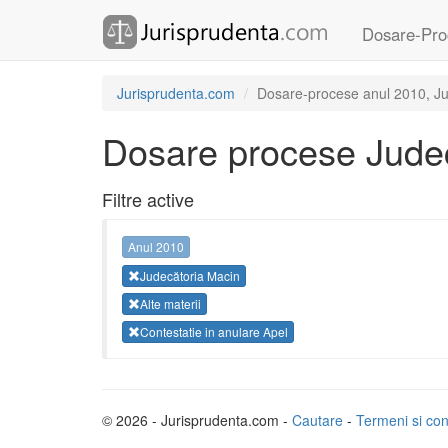
Dosare-Pro
Jurisprudenta.com
Dosare-procese anul 2010, Jude
Dosare procese Judec
Filtre active
Anul 2010
Judecătoria Macin
Alte materii
Contestatie in anulare Apel
© 2026 - Jurisprudenta.com -
Cautare
-
Termeni si cond