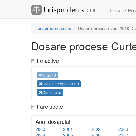
Dosare-Pro
Jurisprudenta.com
Dosare-procese anul 2010, Cur
Dosare procese Curt
Filtre active
Anul 2010
Curtea de Apel Bacău
Contestatie
Filtrare spete
Anul dosarului
2000
2001
2002
2003
2004
2005
2006
2007