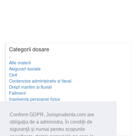
Categorii dosare
-
Alte materii
Asigurari sociale
Civil
Contencios administrativ si fiscal
Drept maritim si fluvial
Faliment
Insolventa persoanei fizice
Litigii cu profesionistii
Litigii de munca
Conform GDPR, Jurisprudenta.com are
Minori si familie
obligaţia de a administra, în condiţii de
Penal
Proprietate Intelectuala
siguranţă şi numai pentru scopurile