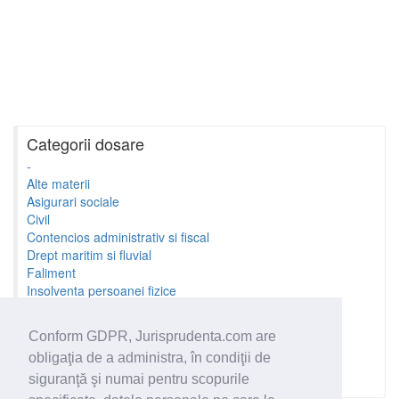
Categorii dosare
-
Alte materii
Asigurari sociale
Civil
Contencios administrativ si fiscal
Drept maritim si fluvial
Faliment
Insolventa persoanei fizice
Litigii cu profesionistii
Litigii de munca
Conform GDPR, Jurisprudenta.com are
Minori si familie
obligaţia de a administra, în condiţii de
Penal
Proprietate Intelectuala
siguranţă şi numai pentru scopurile