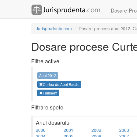
Dosare-Pro
Jurisprudenta.com
Dosare-procese anul 2012, Cu
Dosare procese Curt
Filtre active
Anul 2012
Curtea de Apel Bacău
Faliment
Filtrare spete
Anul dosarului
2000
2001
2002
2003
2004
2005
2006
2007