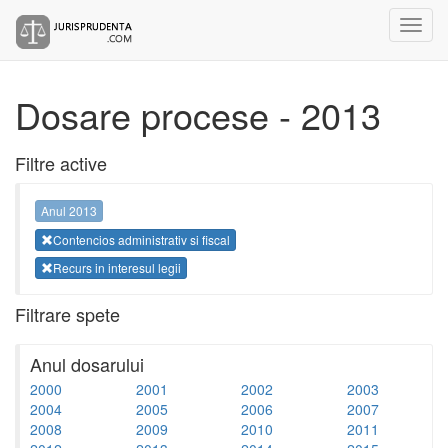
Dosare procese - 2013
Filtre active
Anul 2013
Contencios administrativ si fiscal
Recurs in interesul legii
Filtrare spete
Anul dosarului
2000
2001
2002
2003
2004
2005
2006
2007
2008
2009
2010
2011