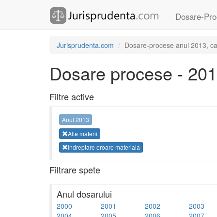
Dosare-Pro
Jurisprudenta.com
Dosare-procese anul 2013, cate
Dosare procese - 20
Filtre active
Anul 2013
Alte materii
Indreptare eroare materiala
Filtrare spete
Anul dosarului
2000
2001
2002
2003
2004
2005
2006
2007