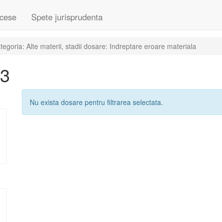
cese
Spete jurisprudenta
goria: Alte materii, stadii dosare: Indreptare eroare materiala
13
Nu exista dosare pentru filtrarea selectata.