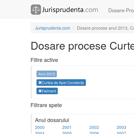
Dosare-Pro
Jurisprudenta.com
Dosare-procese anul 2013, Cu
Dosare procese Curte
Filtre active
Anul 2013
Curtea de Apel Constanța
Faliment
Filtrare spete
Anul dosarului
2000
2001
2002
2003
2004
2005
2006
2007