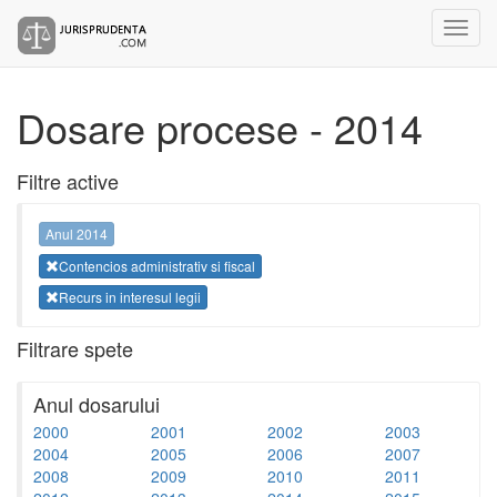
Dosare procese - 2014
Filtre active
Anul 2014
Contencios administrativ si fiscal
Recurs in interesul legii
Filtrare spete
Anul dosarului
2000
2001
2002
2003
2004
2005
2006
2007
2008
2009
2010
2011